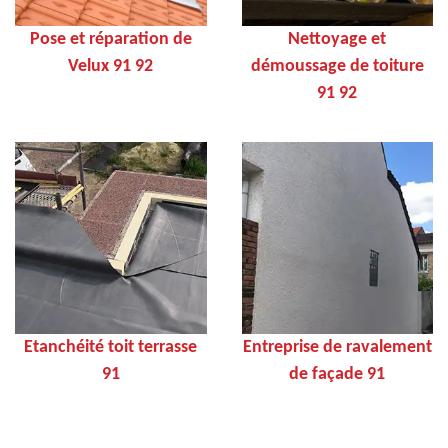
Pose et réparation de
Nettoyage et
Velux 91 92
démoussage de toiture
91 92
Etanchéité toit terrasse
Entreprise de ravalement
91
de façade 91